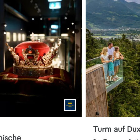
Turm auf Du
nische