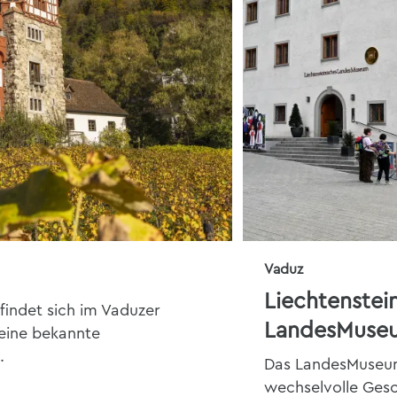
Vaduz
Liechtenstei
findet sich im Vaduzer
LandesMuse
 eine bekannte
.
Das LandesMuseum
wechselvolle Gesc