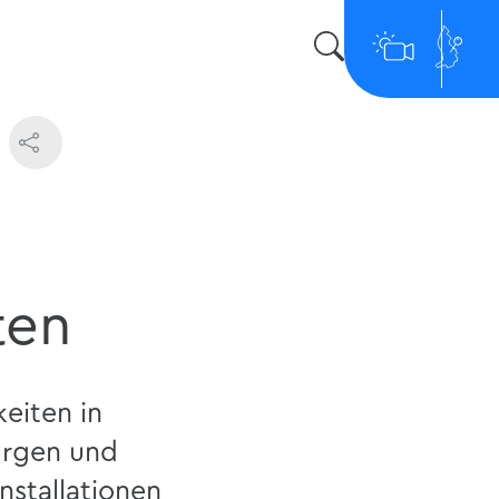
ten
eiten in
urgen und
nstallationen