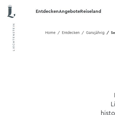
Entdecken
Angebote
Reiseland
Home
Entdecken
Ganzjährig
Se
L
hist