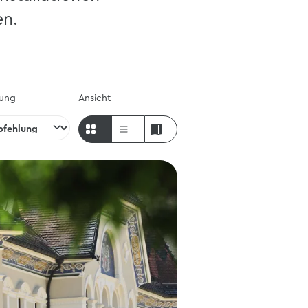
en.
rung
Ansicht