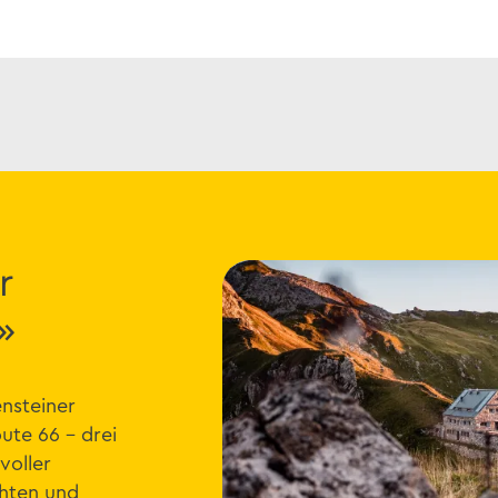
r
»
nsteiner
ute 66 – drei
voller
chten und