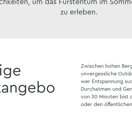
chkeiten, um das Fürstentum im Somm
zu erleben.
tige
Zwischen hohen Berg
unvergessliche Outdo
wer Entspannung such
itangebo
Durchatmen und Geni
von 30 Minuten bist 
oder den öffentlichen