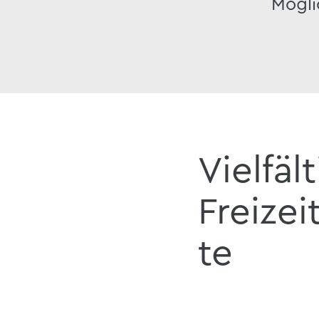
Mögli
Vielfäl
Freize
te