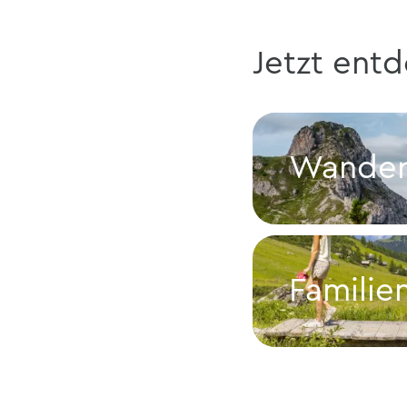
Jetzt ent
Wande
Wandern
Familie
Familien