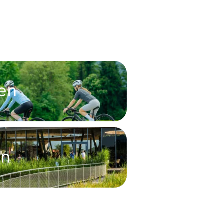
en
en