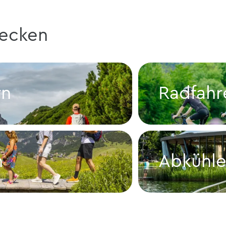
decken
rn
Radfahr
Radfahren
n
Abkühl
Abkühlen