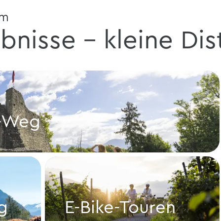
um
bnisse - kleine Di
n-Weg
g
E-Bike-Touren