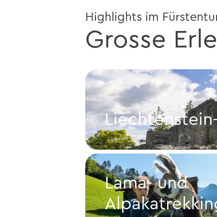
Highlights im Fürstent
Grosse Erle
Liechtenstei
Liechtenstein-Weg
Lama- und
Alpakatrekkin