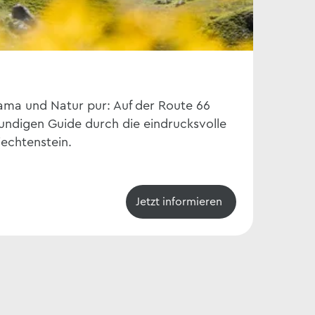
Liech
rama und Natur pur: Auf der Route 66
Wandere
undigen Guide durch die eindrucksvolle
Wander
echtenstein.
INCLUSI
Jetzt informieren