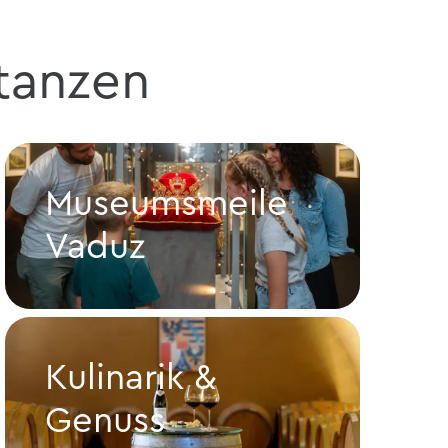
stanzen
Museumsmeile
Vaduz
Museumsmeile Vaduz
Kulinarik &
Genuss