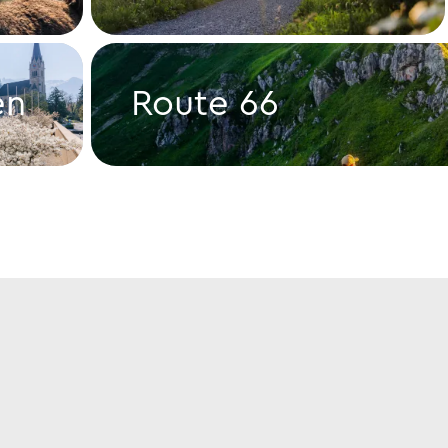
E-Bike-Touren
en
Route 66
Route 66