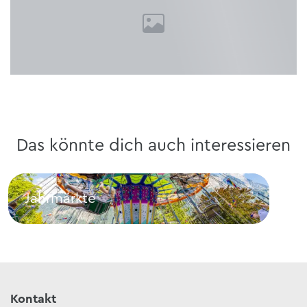
Das könnte dich auch interessieren
Jahrmärkte
Fa
Jahrmärkte
Fasn
Kontakt