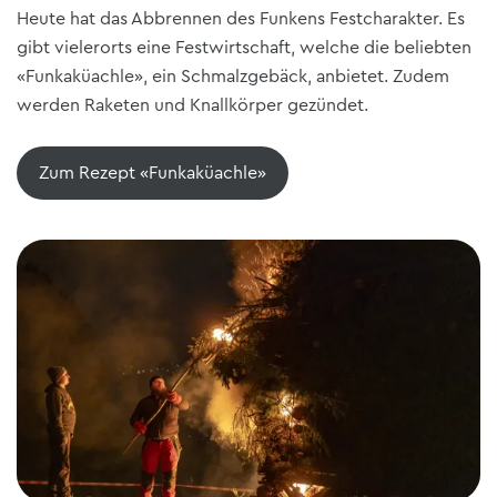
Heute hat das Abbrennen des Funkens Festcharakter. Es
gibt vielerorts eine Festwirtschaft, welche die beliebten
«Funkaküachle», ein Schmalzgebäck, anbietet. Zudem
werden Raketen und Knallkörper gezündet.
Zum Rezept «Funkaküachle»