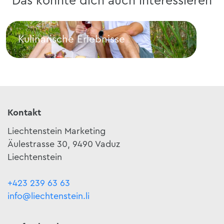
Das könnte dich auch interessieren
Kulinarische Erlebnisse
E-B
Kulinarische Erlebnisse
E-Bi
Kontakt
Liechtenstein Marketing
Äulestrasse 30, 9490 Vaduz
Liechtenstein
+423 239 63 63
info@liechtenstein.li