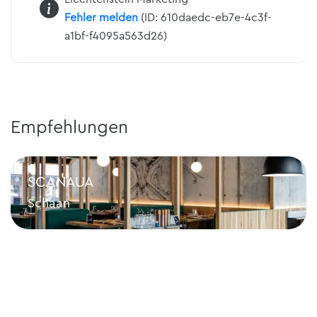
Fehler melden
(ID: 610daedc-eb7e-4c3f-
a1bf-f4095a563d26)
Empfehlungen
SCANAUA
Schaan
SCANAUA