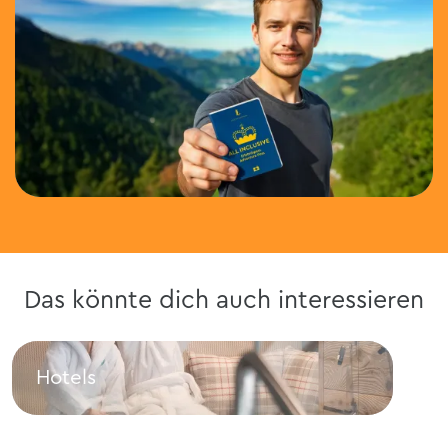
Das könnte dich auch interessieren
Hotels
Res
Hotels
Rest