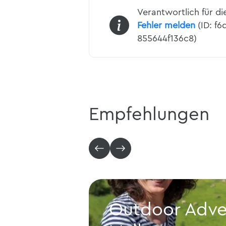
Verantwortlich für di
Fehler melden
(ID: f6
855644f136c8)
Empfehlungen
Outdoor Adv