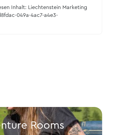
esen Inhalt: Liechtenstein Marketing
d8fdac-049a-4ac7-a4e3-
enture Rooms
Schl