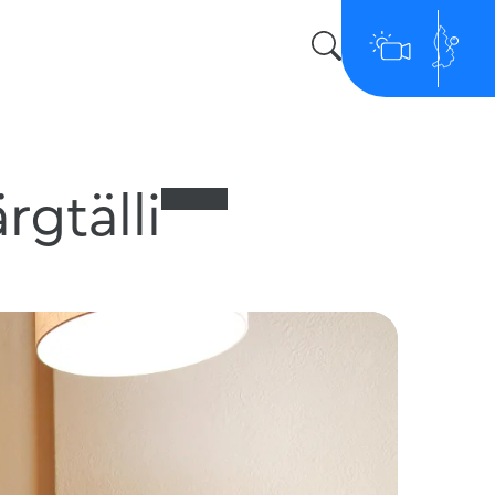
gtälli