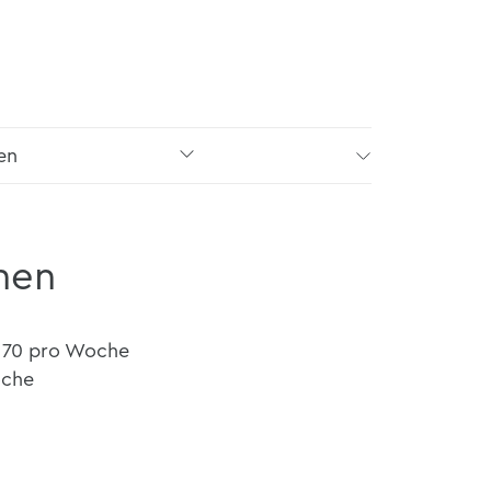
en
nen
170 pro Woche
oche