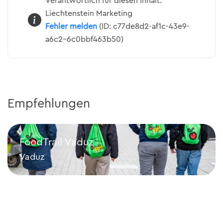
Verantwortlich für diesen Inhalt:
Liechtenstein Marketing
Fehler melden
(ID: c77de8d2-af1c-43e9-
a6c2-6c0bbf463b50)
Empfehlungen
FoodTrail Vaduz
Vaduz
FoodTrail Vaduz