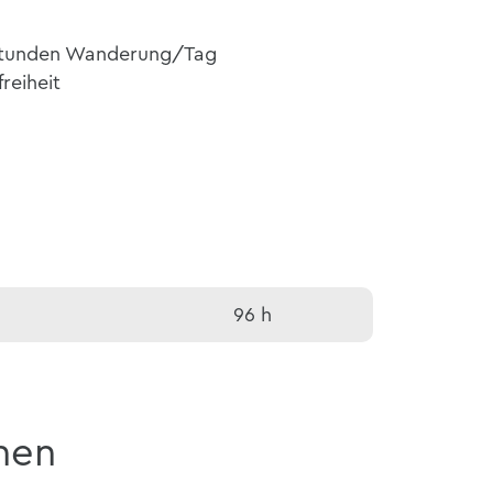
8 Stunden Wanderung/Tag
reiheit
96 h
nen