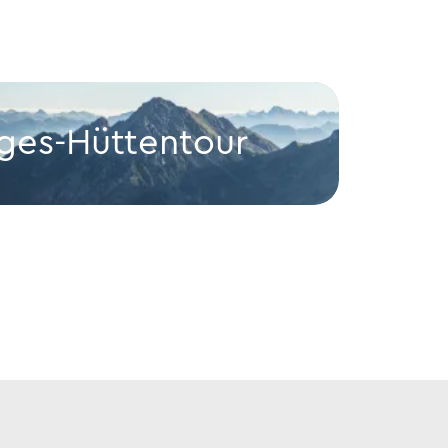
ges-Hüttentour
Hüt
r
Hüttent