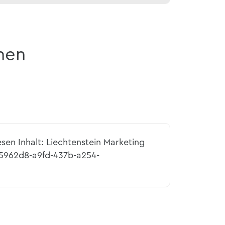
nen
esen Inhalt: Liechtenstein Marketing
d5962d8-a9fd-437b-a254-