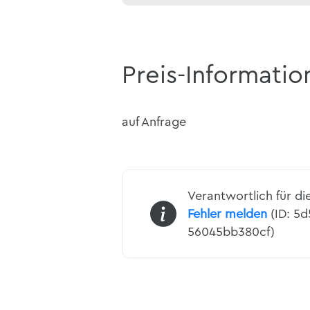
Preis-Informatio
auf Anfrage
Verantwortlich für di
Fehler melden
(ID: 5
56045bb380cf)