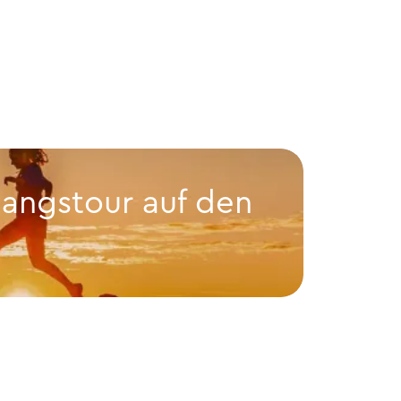
angstour auf den
Hüt
Hüttent
den Augstenberg