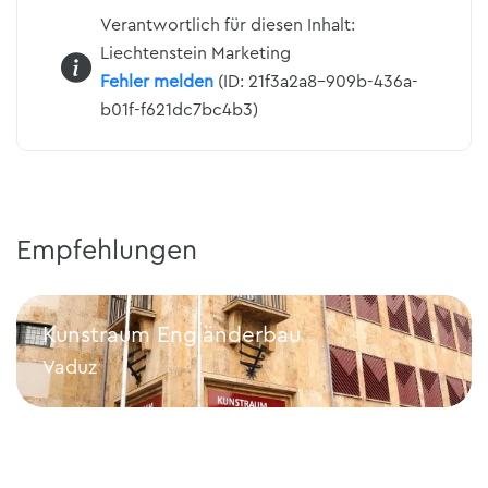
Verantwortlich für diesen Inhalt:
Liechtenstein Marketing
Fehler melden
(ID: 21f3a2a8-909b-436a-
b01f-f621dc7bc4b3)
Empfehlungen
Kunstraum Engländerbau
Vaduz
Kunstraum Engländerbau