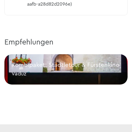
aafb-a28d82d2096e)
Empfehlungen
Kombipaket: Städtletour & Fürstenkino
Vaduz
Kombipaket: Städtletour & Fürstenkino