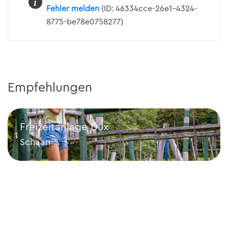
Fehler melden
(ID: 46334cce-26e1-4324-
8775-be78e0758277)
Empfehlungen
Freizeitanlage Dux
Schaan
Freizeitanlage Dux