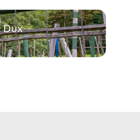
e Dux
Fre
Gamprin
Freizeit