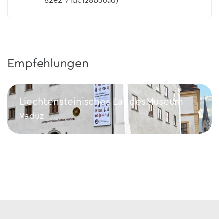
82e2-71dc128b36ad)
Empfehlungen
Liechtensteinisches LandesMuseum
Vaduz
Liechtensteinisches LandesMuseum