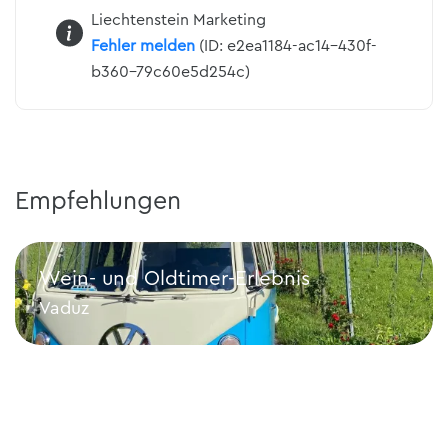
Liechtenstein Marketing
Fehler melden
(ID: e2ea1184-ac14-430f-
b360-79c60e5d254c)
Empfehlungen
Wein- und Oldtimer-Erlebnis
Vaduz
Wein- und Oldtimer-Erlebnis