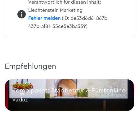
Verantwortlich für diesen Inhalt:
Liechtenstein Marketing
Fehler melden
(ID: de53d6d6-867b-
437b-af81-35ce5e3ba339)
Empfehlungen
Kombipaket: Städtletour & Fürstenkino
Vaduz
Kombipaket: Städtletour & Fürstenkino