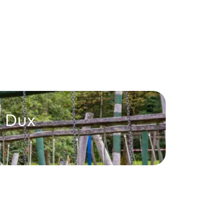
e Dux
Frei
Mauren
Freizeit