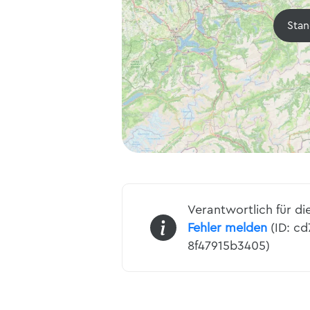
Stan
Verantwortlich für di
Fehler melden
(ID: c
8f47915b3405)