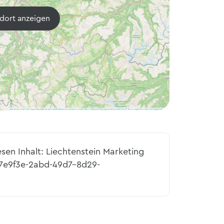
dort anzeigen
esen Inhalt: Liechtenstein Marketing
d7e9f3e-2abd-49d7-8d29-