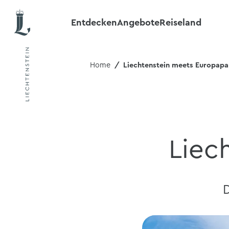
Entdecken
Angebote
Reiseland
Home
Liechtenstein meets Europapa
Liec
D