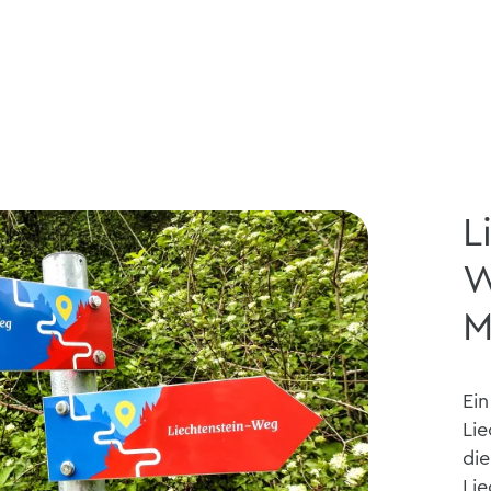
L
W
M
Ein
Lie
di
Lie