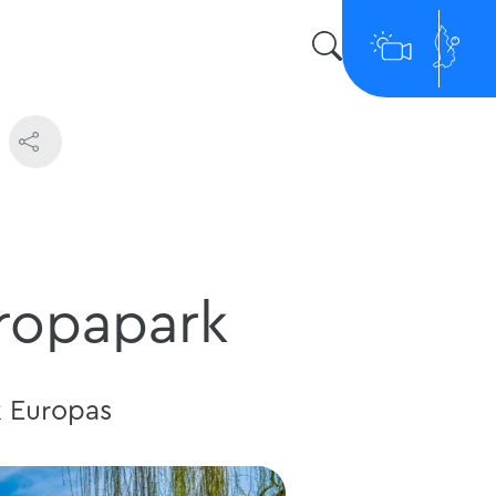
uropapark
k Europas