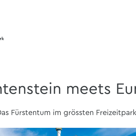
rk
htenstein meets E
as Fürstentum im grössten Freizeitpar