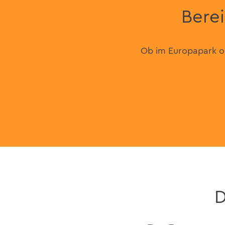
Berei
Ob im Europapark od
D