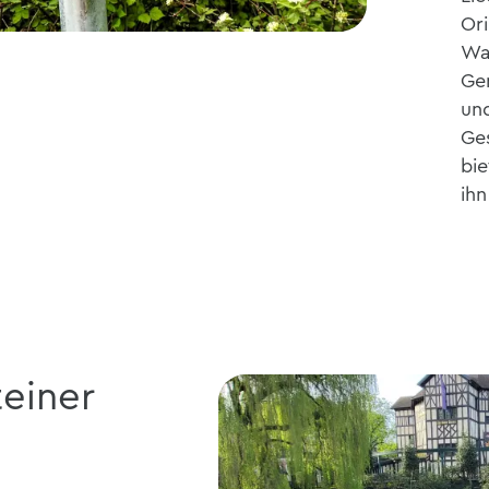
Ori
Wa
Ge
und
Ges
bie
ih
teiner