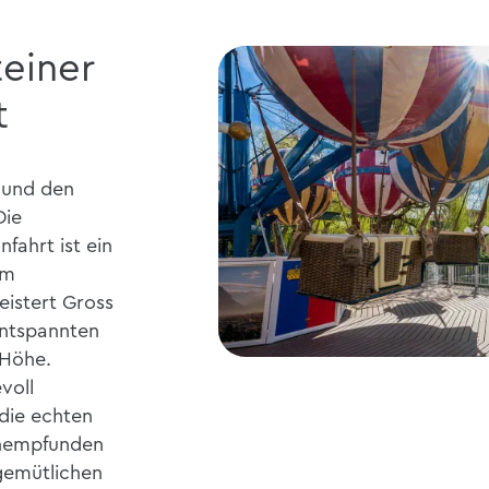
teiner
t
 und den
Die
nfahrt ist ein
im
istert Gross
entspannten
 Höhe.
voll
die echten
chempfunden
 gemütlichen