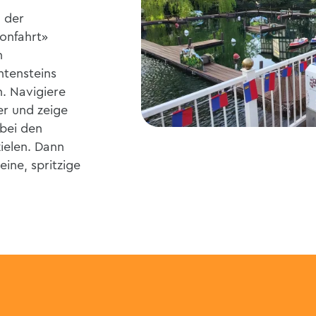
 der
lonfahrt»
n
htensteins
. Navigiere
r und zeige
 bei den
ielen. Dann
eine, spritzige