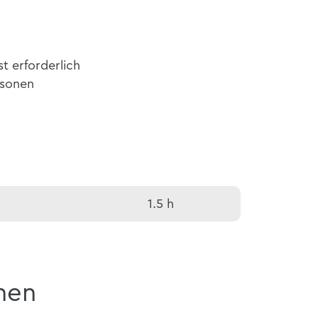
st erforderlich
rsonen
1.5 h
nen