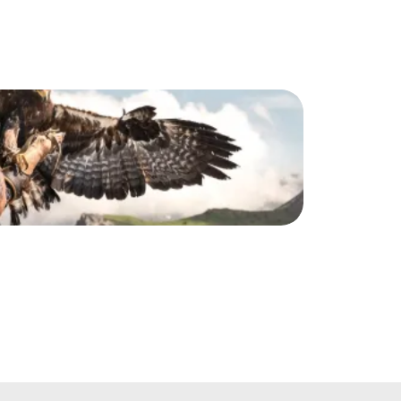
Gre
Malbun
Greifvo