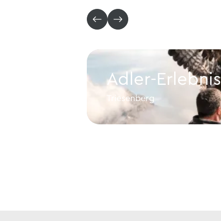
Adler-Erlebnis
Triesenberg
Adler-Erlebnis