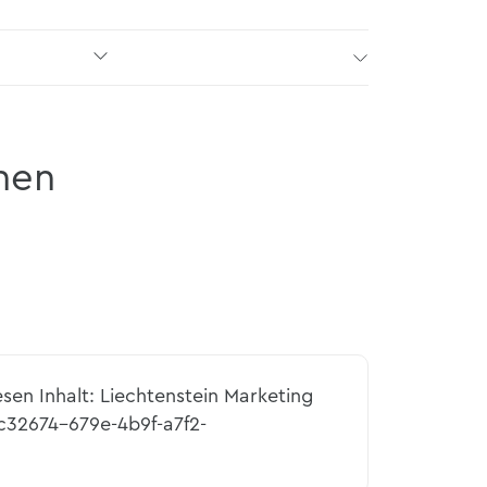
nen
esen Inhalt: Liechtenstein Marketing
c32674-679e-4b9f-a7f2-