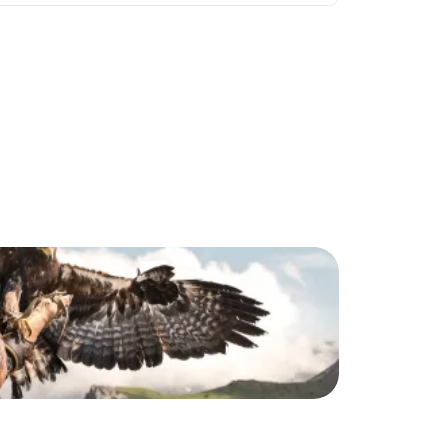
Harr
falk
Malbun
Harris-H