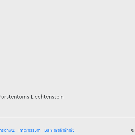
 Fürstentums Liechtenstein
nschutz
Impressum
Barrierefreiheit
©