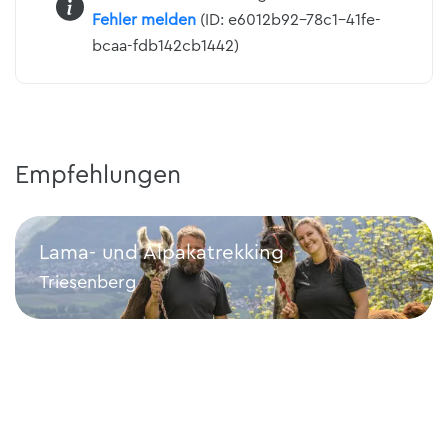
Fehler melden
(ID: e6012b92-78c1-41fe-
bcaa-fdb142cb1442)
Empfehlungen
Lama- und Alpakatrekking
Triesenberg
Lama- und Alpakatrekking