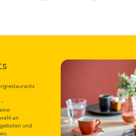
ts
ergrestaurants
 -
eine
wahl an
ngeboten und
en.