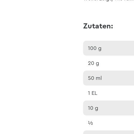
Zutaten:
100 g
20 g
50 ml
1 EL
10 g
½