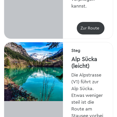
kannst.
Zur Route
Steg
Alp Sücka
(leicht)
Die Alpstrasse
(V1) führt zur
Alp Sücka.
Etwas weniger
steil ist die
Route am
Stausee vorbei