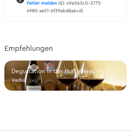
Fehler melden
(ID: 49e063c0-3775-
4980-ae51-6f39abd8a6cd)
Empfehlungen
Degustation in der Hofkellerei
Vaduz
Degustation in der Hofkellerei