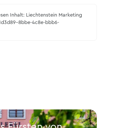
esen Inhalt: Liechtenstein Marketing
81d3d89-8bbe-4c8e-bbb6-
es Fürsten von
Wei