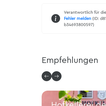
Verantwortlich für di
Fehler melden
(ID: d
b34693800597)
Empfehlungen
Hofkellerei d