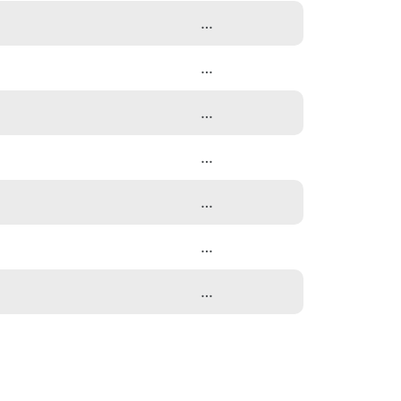
…
…
…
…
…
…
…