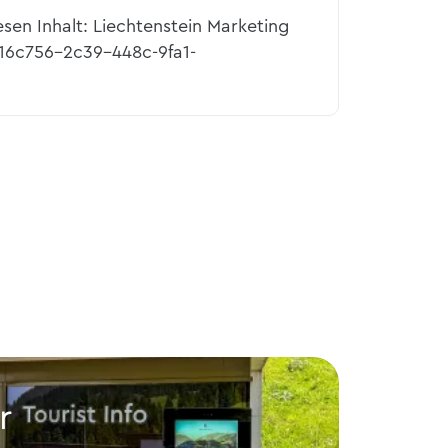
esen Inhalt: Liechtenstein Marketing
516c756-2c39-448c-9fa1-
r
Lie