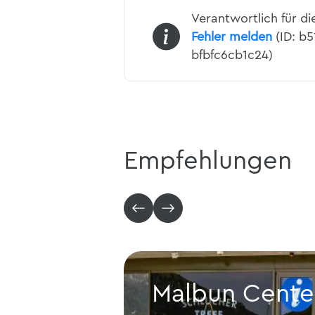
Verantwortlich für di
Fehler melden
(ID: b
bfbfc6cb1c24)
Empfehlungen
Malbun Cente