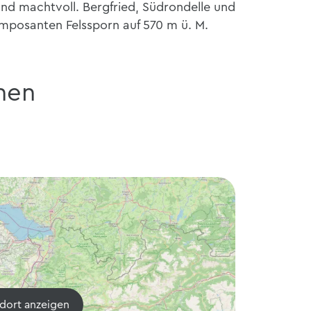
 und machtvoll. Bergfried, Südrondelle und
mposanten Felssporn auf 570 m ü. M.
nen
dort anzeigen