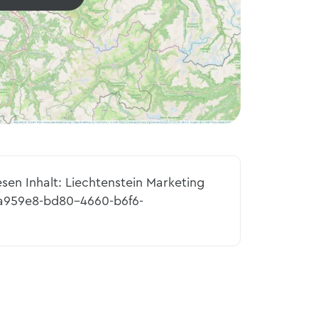
esen Inhalt: Liechtenstein Marketing
9a959e8-bd80-4660-b6f6-