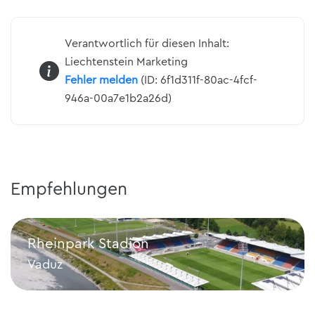
Verantwortlich für diesen Inhalt:
Liechtenstein Marketing
Fehler melden
(ID: 6f1d311f-80ac-4fcf-
946a-00a7e1b2a26d)
Empfehlungen
Rheinpark Stadion
Vaduz
Rheinpark Stadion