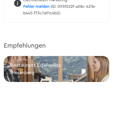
Fehler melden
(ID: 093f022f-a08c-421b-
b445-f73c7a91c4b2)
Empfehlungen
Restaurant Edelweiss
Triesenberg
Restaurant Edelweiss