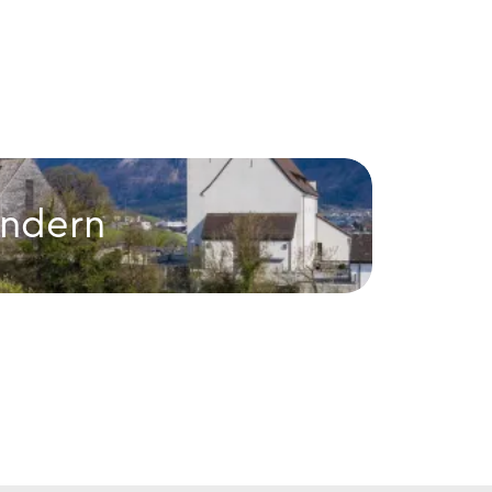
endern
Burg
Burg Sch