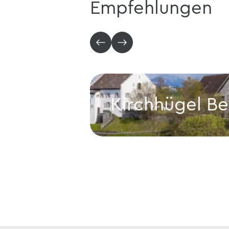
Empfehlungen
Kirchhügel B
Kirchhügel Bendern