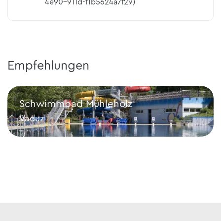
4e90-911d-f1b5624a7f29)
Empfehlungen
Schwimmbad Mühleholz
Vaduz
Schwimmbad Mühleholz