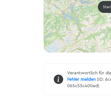
Stan
Verantwortlich für di
Fehler melden
(ID: 6c
065c53c400ad)