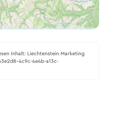
esen Inhalt: Liechtenstein Marketing
163e2d8-4c9c-4e4b-a13c-