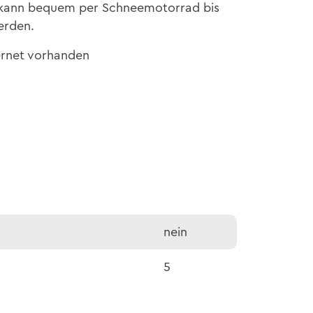
 kann bequem per Schneemotorrad bis
erden.
ernet vorhanden
nein
5