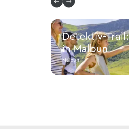
Detektiv-Trail
in Malbun
Malbun
Detektiv-Trail: Auf Schatzsu