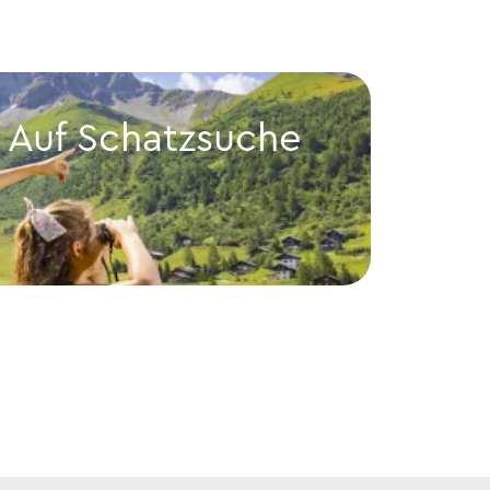
: Auf Schatzsuche
Lam
Gru
Lama- u
che in Malbun