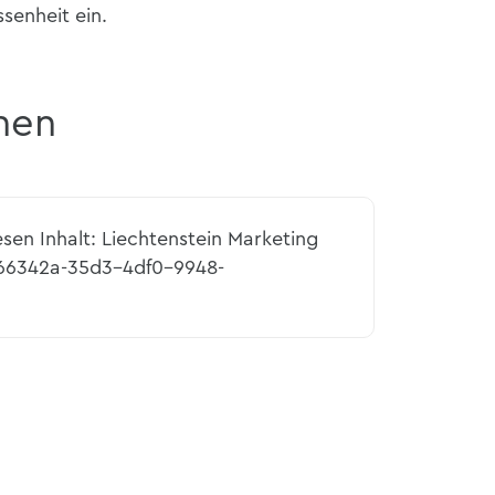
assenheit ein.
nen
esen Inhalt: Liechtenstein Marketing
066342a-35d3-4df0-9948-