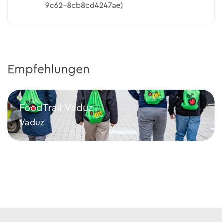
9c62-8cb8cd4247ae)
Empfehlungen
FoodTrail Vaduz
Vaduz
FoodTrail Vaduz