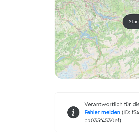
Stan
Verantwortlich für di
Fehler melden
(ID: f
ca035f4530ef)