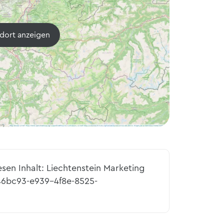
dort anzeigen
esen Inhalt: Liechtenstein Marketing
546bc93-e939-4f8e-8525-