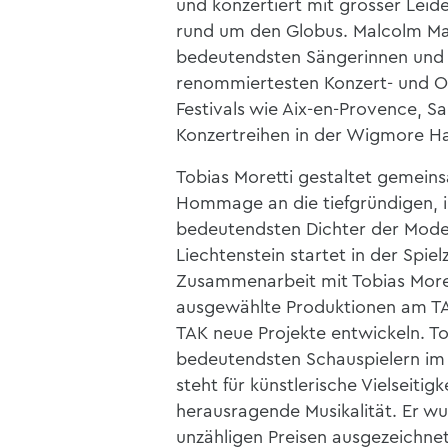
und konzertiert mit grosser Lei
rund um den Globus. Malcolm Mar
bedeutendsten Sängerinnen und 
renommiertesten Konzert- und O
Festivals wie Aix-en-Provence, S
Konzertreihen in der Wigmore Hal
Tobias Moretti gestaltet gemein
Hommage an die tiefgründigen, i
bedeutendsten Dichter der Moder
Liechtenstein startet in der Spie
Zusammenarbeit mit Tobias Morett
ausgewählte Produktionen am T
TAK neue Projekte entwickeln. To
bedeutendsten Schauspielern i
steht für künstlerische Vielseitig
herausragende Musikalität. Er wur
unzähligen Preisen ausgezeichne