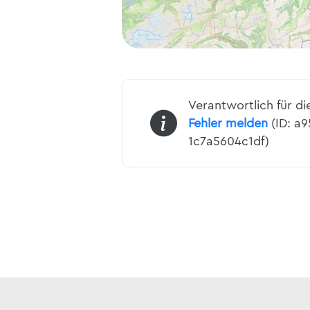
Verantwortlich für di
Fehler melden
(ID: a
1c7a5604c1df)