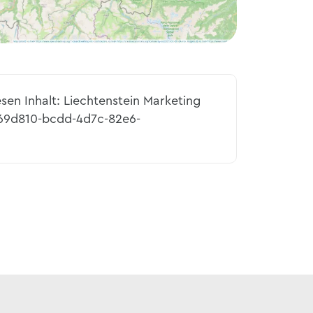
esen Inhalt: Liechtenstein Marketing
369d810-bcdd-4d7c-82e6-