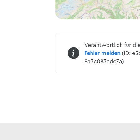
Verantwortlich für di
Fehler melden
(ID: e
8a3c083cdc7a)