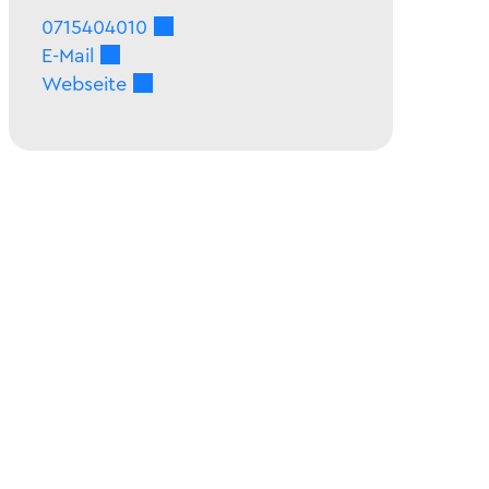
0715404010
E-Mail
Webseite