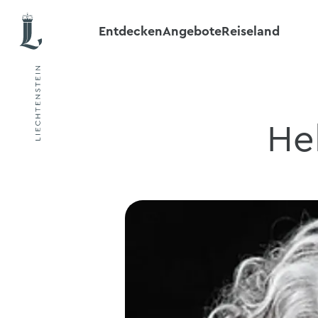
Entdecken
Angebote
Reiseland
He