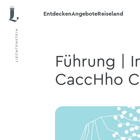
Entdecken
Angebote
Reiseland
Führung | I
CaccHho C