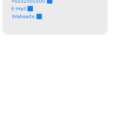
+4232350300
E-Mail
Webseite