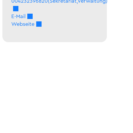
004232396820(Sekretariat,Verwaltung)
E-Mail
Webseite