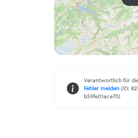
Verantwortlich für di
Fehler melden
(ID: 8
b59fe01ace70)