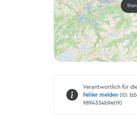
Stan
Verantwortlich für di
Fehler melden
(ID: b
9894334b9e09)