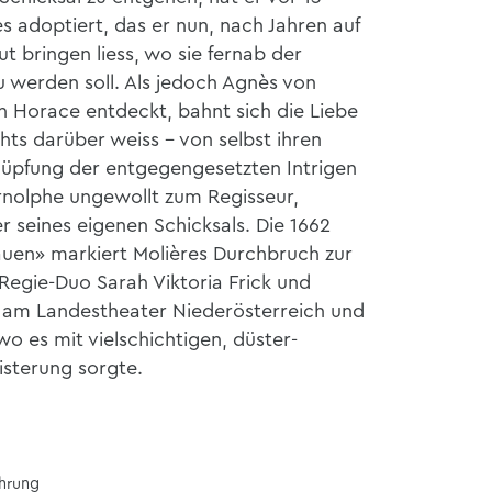
adoptiert, das er nun, nach Jahren auf
ut bringen liess, wo sie fernab der
u werden soll. Als jedoch Agnès von
n Horace entdeckt, bahnt sich die Liebe
hts darüber weiss – von selbst ihren
nüpfung der entgegengesetzten Intrigen
nolphe ungewollt zum Regisseur,
 seines eigenen Schicksals. Die 1662
auen» markiert Molières Durchbruch zur
egie-Duo Sarah Viktoria Frick und
zt am Landestheater Niederösterreich und
o es mit vielschichtigen, düster-
isterung sorgte.
ührung