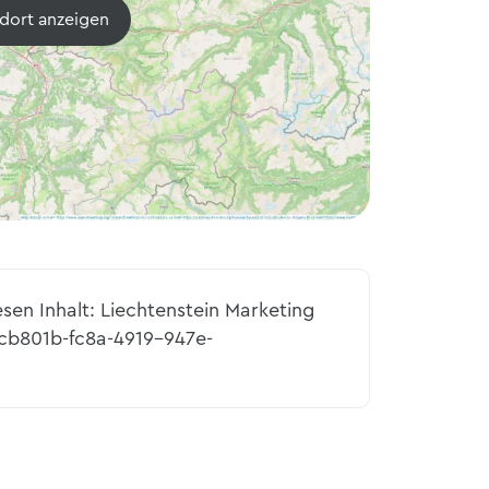
dort anzeigen
esen Inhalt: Liechtenstein Marketing
2cb801b-fc8a-4919-947e-