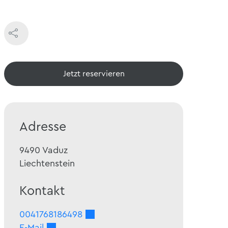
Jetzt reservieren
Adresse
9490
Vaduz
Liechtenstein
Kontakt
0041768186498
E-Mail