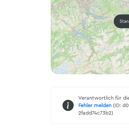
Stan
Verantwortlich für di
Fehler melden
(ID: d0
2fadd74c73b2)