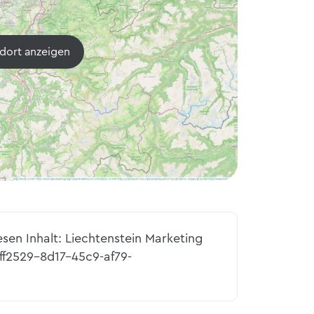
dort anzeigen
esen Inhalt: Liechtenstein Marketing
ff2529-8d17-45c9-af79-