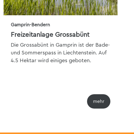
Gamprin-Bendern
Pf
Freizeitanlage Grossabünt
Die
und
Die Grossabünt in Gamprin ist der Bade-
und Sommerspass in Liechtenstein. Auf
4.5 Hektar wird einiges geboten.