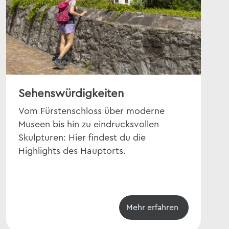
Sehenswürdigkeiten
Mu
Vom Fürstenschloss über moderne
Sec
Museen bis hin zu eindrucksvollen
tra
Skulpturen: Hier findest du die
wen
Highlights des Hauptorts.
dic
Mehr erfahren