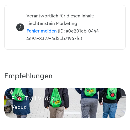
Verantwortlich für diesen Inhalt:
Liechtenstein Marketing
Fehler melden
(ID: a0e201cb-0444-
4693-8327-6d5cb71957fc)
Empfehlungen
FoodTrail Vaduz
Vaduz
FoodTrail Vaduz